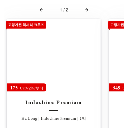
1
/
2
고평가된 럭셔리 크루즈
고평가된 
175
349
USD/인당부터
U
Indochine Premium
Ha Long | Indochine Premium | 1박
H