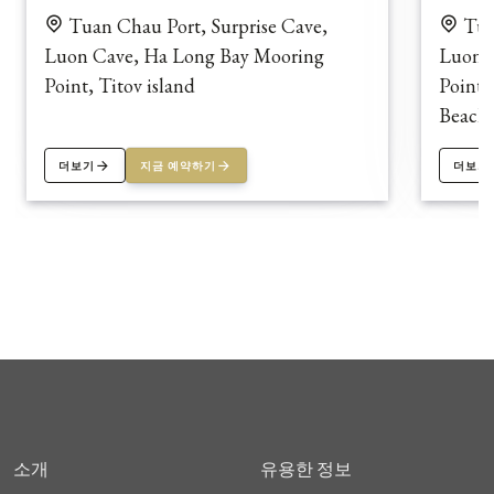
Tuan Chau Port, Surprise Cave,
Tua
Luon Cave, Ha Long Bay Mooring
Luon 
Point, Titov island
Point,
Beach,
더보기
지금 예약하기
더보기
소개
유용한 정보