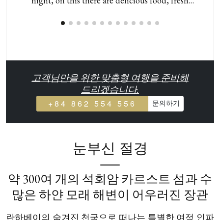
night, on this there are delicious food, fresh
v
seafood and especially the staff is very friendly. The
scenery in Lan Ha Bay is so excellent, standing on
the top of the boat I can admire the whole scene
here. In addition, I also got to go kayaking, night
squid fishing… a very memorable trip, I will come
고객님만을 위한 맞춤형 여행을 준비해
back one day not far away.
드리겠습니다.
+84 862 554 556
문의하기
눈부신 절경
약 300여 개의 석회암 카르스트 섬과 수
많은 하얀 모래 해변이 어우러진 장관
란하베이의 숨겨진 천국으로 떠나는 특별한 여정 인파