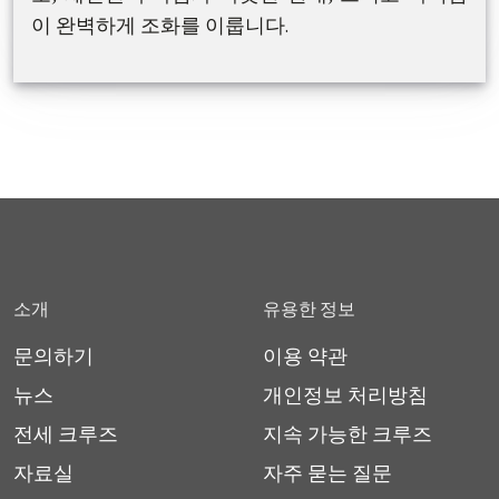
이 완벽하게 조화를 이룹니다.
총 32개의 예술적으로 설계된 객실은 각각 수공예
장식으로 꾸며진 하나의 개인 갤러리처럼 디자인
되었습니다. Indochine Grand는 인도차이나 감성
을 담은 디자인과 정교한 베트남 예술미가 어우러
진 공간으로, 자연 원목 인테리어, 라커 마감, 그리
고 현대적인 편안함까지 모든 디테일이 세심하게
완성되어 있습니다. 선상에는 세계 각국의 요리를
단순한 럭셔리를 넘어, Indochine Grand는 고객의
제공하는 파인다이닝 레스토랑, 파노라마 뷰를 감
소개
유용한 정보
안전과 평온함을 최우선으로 합니다. 다층 구조의
상할 수 있는 루프탑 바, 바다를 바라보며 여유를
안전 구난 시스템과 20년 이상의 해양 경험을 지닌
즐길 수 있는 인피니티 풀, 그리고 선두에 위치한
문의하기
이용 약관
전문 승무원이 함께하며, 모든 항해가 안전하고 완
미니 골프 코스까지 갖추어져 있습니다. 이 모든 시
뉴스
개인정보 처리방침
벽한 여정이 되도록 보장합니다.
설이 어우러져, 세상에서 가장 아름다운 해상 풍경
전세 크루즈
지속 가능한 크루즈
속에서 특별한 라이프스타일 경험을 선사합니다.
자료실
자주 묻는 질문
안목 높은 여행객에게 Indochine Grand는 예술, 문