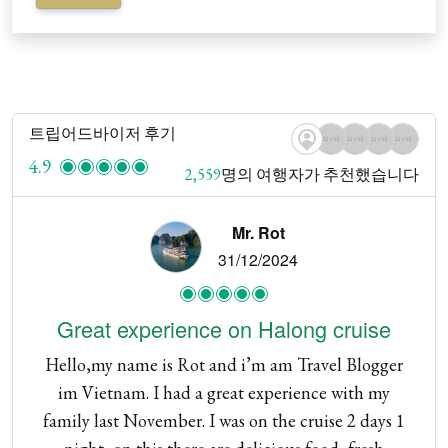
트립어드바이저 후기
4.9
2,559
명의 여행자가 추천했습니다
Mr. Rot
31/12/2024
Great experience on Halong cruise
Hello,my name is Rot and i’m am Travel Blogger
im Vietnam. I had a great experience with my
p
family last November. I was on the cruise 2 days 1