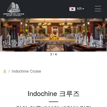
KR
3
/
4
45
100
홈
Indochine Cruise
고급스러운 선실
승객 정원
2023
86
Indochine 크루즈
최종 리노베이션
승무원