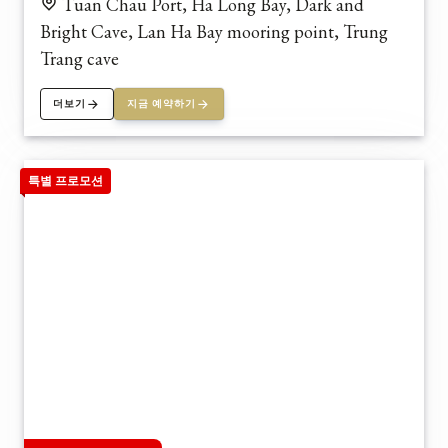
Tuan Chau Port, Ha Long Bay, Dark and
Bright Cave, Lan Ha Bay mooring point, Trung
Trang cave
더보기
지금 예약하기
특별 프로모션