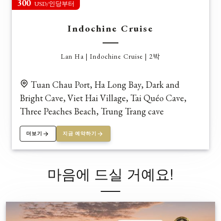
300
USD/인당부터
Indochine Cruise
Lan Ha | Indochine Cruise | 2박
Tuan Chau Port, Ha Long Bay, Dark and
Bright Cave, Viet Hai Village, Tai Quéo Cave,
Three Peaches Beach, Trung Trang cave
더보기
지금 예약하기
마음에 드실 거예요!