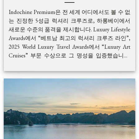
Indochine Premium은 전 세계 어디에서도 볼 수 없
는 진정한 5성급 럭셔리 크루즈로, 하롱베이에서
새로운 수준의 품격을 제시합니다. Luxury Lifestyle
Awards에서 “베트남 최고의 럭셔리 크루즈 라인”,
2025 World Luxury Travel Awards에서 “Luxury Art
Cruises” 부문 수상으로 그 명성을 입증했습니다.
인도차이나 특유의 고전적 우아함과 현대적 안락
고급 여행객을 위해 설계된 이 크루즈는 전용 발코
함이 완벽히 조화를 이루는 선상 경험을 선사합니
니 또는 테라스를 갖춘 37개의 넓은 객실을 보유하
다.
고 있습니다. 1,450㎡ 규모의 더블 선덱, 파인다이
닝 레스토랑, 피아노 라운지, 활기찬 바, 야외 자쿠
지, 고요한 스파 공간 등 다양한 시설이 마련되어
있으며, 수공예 옻칠화부터 최고급 원목 인테리어
까지 모든 디테일은 베트남 예술성과 감성을 반영
최첨단 기술과 안전 시스템으로 제작된 Indochine
합니다. 30년 이상의 항해 경험을 보유한 Indochina
Premium은 모든 승객의 안전과 편안함을 최우선
Sails가 운영하며, 세심하게 구성된 일정, 미식 요