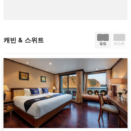
캐빈 & 스위트
컬럼
리스트