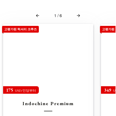
1
/
6
고평가된 럭셔리 크루즈
고평가된 
175
349
USD/인당부터
U
Indochine Premium