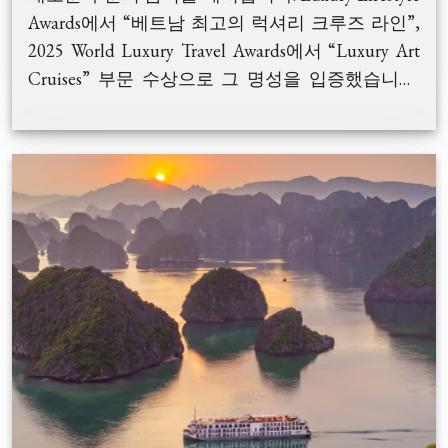
Awards에서 “베트남 최고의 럭셔리 크루즈 라인”,
2025 World Luxury Travel Awards에서 “Luxury Art
Cruises” 부문 수상으로 그 명성을 입증했습니다.
인도차이나 특유의 고전적 우아함과 현대적 안락
고급 여행객을 위해 설계된 이 크루즈는 전용 발코
함이 완벽히 조화를 이루는 선상 경험을 선사합니
니 또는 테라스를 갖춘 37개의 넓은 객실을 보유하
다.
고 있습니다. 1,450㎡ 규모의 더블 선덱, 파인다이
닝 레스토랑, 피아노 라운지, 활기찬 바, 야외 자쿠
지, 고요한 스파 공간 등 다양한 시설이 마련되어
있으며, 수공예 옻칠화부터 최고급 원목 인테리어
까지 모든 디테일은 베트남 예술성과 감성을 반영
최첨단 기술과 안전 시스템으로 제작된 Indochine
합니다. 30년 이상의 항해 경험을 보유한 Indochina
Premium은 모든 승객의 안전과 편안함을 최우선
Sails가 운영하며, 세심하게 구성된 일정, 미식 요
으로 합니다. 20~30년 경력을 보유한 숙련된 선원
리, 탁월한 서비스로 커플, 프라이빗 여행객, 그리
들이 하롱베이의 가장 아름다운 항로를 따라 안전
고 럭셔리 그룹 고객 모두에게 완벽한 여행을 제공
하고 잊지 못할 항해를 이끌어드립니다.
합니다.