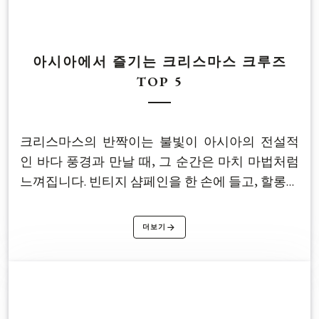
아시아에서 즐기는 크리스마스 크루즈
TOP 5
크리스마스의 반짝이는 불빛이 아시아의 전설적
인 바다 풍경과 만날 때, 그 순간은 마치 마법처럼
느껴집니다. 빈티지 샴페인을 한 손에 들고, 할롱베
이의 석회암 봉우리가 황금빛으로 물드는 저녁을
바라보며, 잔잔하게 흘러나오는 캐롤을 듣는 풍경
더보기
을 상상해보세요. 로맨틱하면서도 고급스러운 연
말 휴가를 꿈꾼다면, 베트남 할롱–란하 베이에서
즐기는 이 다섯 가지 럭셔리 크루즈가 완벽한 선택
이 될 것입니다.