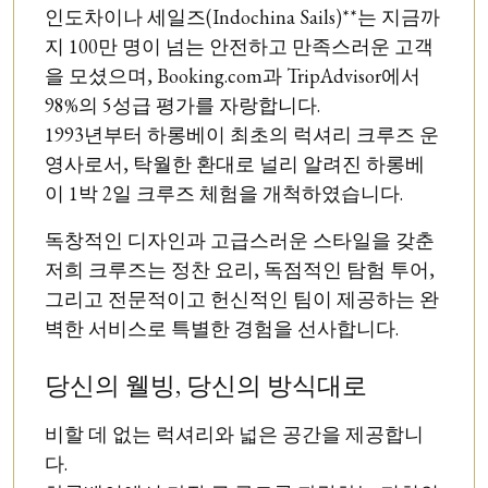
제공하는 파인다이닝 레스토랑, 파노라마 뷰를 감
인도차이나 세일즈(Indochina Sails)**는 지금까
안전과 평온함을 최우선으로 합니다. 다층 구조의
상할 수 있는 루프탑 바, 바다를 바라보며 여유를
지 100만 명이 넘는 안전하고 만족스러운 고객
안전 구난 시스템과 20년 이상의 해양 경험을 지닌
즐길 수 있는 인피니티 풀, 그리고 선두에 위치한
을 모셨으며, Booking.com과 TripAdvisor에서
전문 승무원이 함께하며, 모든 항해가 안전하고 완
미니 골프 코스까지 갖추어져 있습니다. 이 모든 시
98%의 5성급 평가를 자랑합니다.
벽한 여정이 되도록 보장합니다.
설이 어우러져, 세상에서 가장 아름다운 해상 풍경
1993년부터 하롱베이 최초의 럭셔리 크루즈 운
속에서 특별한 라이프스타일 경험을 선사합니다.
영사로서, 탁월한 환대로 널리 알려진 하롱베
안목 높은 여행객에게 Indochine Grand는 예술, 문
이 1박 2일 크루즈 체험을 개척하였습니다.
화, 그리고 완벽한 서비스를 결합한 잊지 못할 럭
독창적인 디자인과 고급스러운 스타일을 갖춘
셔리 항해를 제공합니다.
저희 크루즈는 정찬 요리, 독점적인 탐험 투어,
그리고 전문적이고 헌신적인 팀이 제공하는 완
벽한 서비스로 특별한 경험을 선사합니다.
당신의 웰빙, 당신의 방식대로
비할 데 없는 럭셔리와 넓은 공간을 제공합니
다.