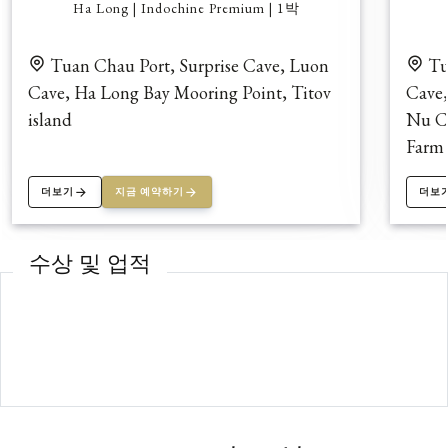
Ha Long | Indochine Premium | 1박
Tuan Chau Port, Surprise Cave, Luon
Tu
Cave, Ha Long Bay Mooring Point, Titov
Cave,
island
Nu Ca
Farm 
더보기
지금 예약하기
더보
수상 및 업적