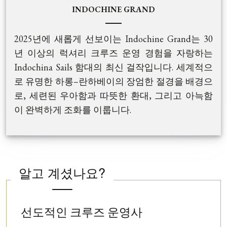
INDOCHINE GRAND
2025년에 새롭게 선보이는 Indochine Grand는 30
년 이상의 럭셔리 크루즈 운영 경험을 자랑하는
Indochina Sails 함대의 최신 걸작입니다. 세계적으
로 유명한 하롱–란하베이의 장엄한 절경을 배경으
로, 세련된 우아함과 따뜻한 환대, 그리고 아늑함
이 완벽하게 조화를 이룹니다.
총 32개의 예술적으로 설계된 객실은 각각 수공예
장식으로 꾸며진 하나의 개인 갤러리처럼 디자인
되었습니다. Indochine Grand는 인도차이나 감성
알고 계셨나요?
을 담은 디자인과 정교한 베트남 예술미가 어우러
진 공간으로, 자연 원목 인테리어, 라커 마감, 그리
고 현대적인 편안함까지 모든 디테일이 세심하게
선도적인 크루즈 운영사
완성되어 있습니다. 선상에는 세계 각국의 요리를
단순한 럭셔리를 넘어, Indochine Grand는 고객의