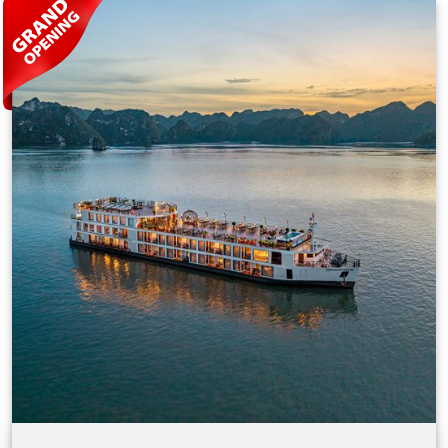
하게 조화시켜 세련된 여행객을 위한 특별하고 프
라이빗한 휴식처를 제공합니다. Indochine 함대 중
가장 많은 객실을 보유한 이 크루즈는 단체 여행객
에게 이상적이면서도, 개별 고객이 원하는 고요함
과 독점적인 분위기를 그대로 유지합니다. 선내의
국제 기준에 부합하도록 설계된 Indochine Cruise
모든 요소는 세심하게 기획되었습니다 - 세련된 다
는 첨단 안전 시스템을 갖추고 있으며, 매년 철저
이닝 공간, 옥빛 바다 위로 이어지는 완벽한 일정,
한 검사를 통해 안전성을 보장합니다. 또한 20년 이
그리고 이 지역의 정신을 담은 문화 및 휴양 체험까
상의 항해 경험을 지닌 베테랑 승무원들이 탑승하
지.
여, 모든 항해가 안전할 뿐 아니라 진정으로 특별
한 여정이 되도록 합니다. 자연, 문화, 그리고 세련
된 삶이 어우러진 이곳에서의 모든 순간이 하나의
축제가 될 것입니다.