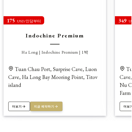
175
349
USD/인당부터
U
Indochine Premium
Ha Long | Indochine Premium | 1박
Tuan Chau Port, Surprise Cave, Luon
Tu
Cave, Ha Long Bay Mooring Point, Titov
Cave,
island
Nu Ca
Farm 
더보기
지금 예약하기
더보